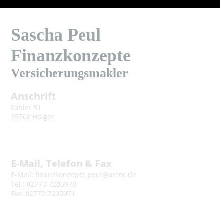
Sascha Peul
Finanzkonzepte
Versicherungsmakler
Anschrift
Fahler 51
35708 Haiger
E-Mail, Telefon & Fax
E-Mail: finanzkonzepte.peul@arcor.de
Tel.: 02773-7205070
Fax: 02773-7205071