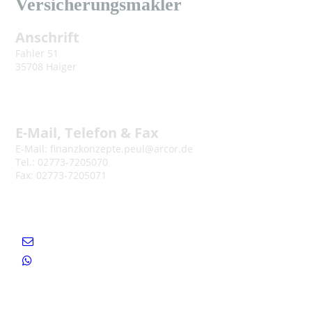
Versicherungsmakler
Anschrift
Fahler 51
35708 Haiger
E-Mail, Telefon & Fax
E-Mail: finanzkonzepte.peul@arcor.de
Tel.: 02773-7205070
Fax: 02773-7205071